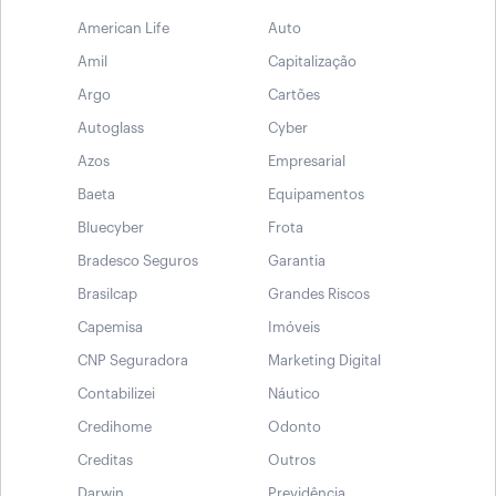
American Life
Auto
Amil
Capitalização
Argo
Cartões
Autoglass
Cyber
Azos
Empresarial
Baeta
Equipamentos
Bluecyber
Frota
Bradesco Seguros
Garantia
Brasilcap
Grandes Riscos
Capemisa
Imóveis
CNP Seguradora
Marketing Digital
Contabilizei
Náutico
Credihome
Odonto
Creditas
Outros
Darwin
Previdência