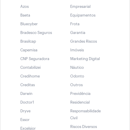
Azos
Empresarial
Baeta
Equipamentos
Bluecyber
Frota
Bradesco Seguros
Garantia
Brasilcap
Grandes Riscos
Capemisa
Imóveis
CNP Seguradora
Marketing Digital
Contabilizei
Náutico
Credihome
Odonto
Creditas
Outros
Darwin
Previdência
Doctor1
Residencial
Dryve
Responsabilidade
Civil
Essor
Riscos Diversos
Excelsior