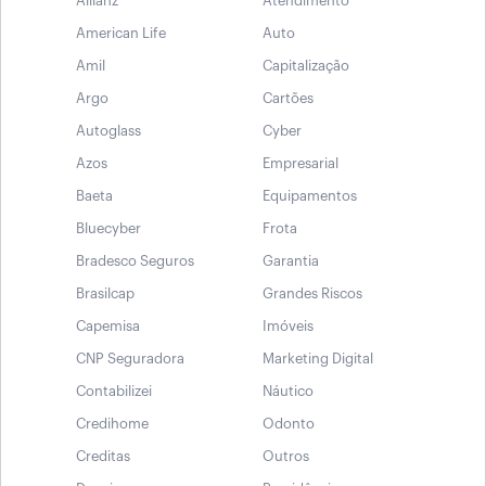
Allianz
Atendimento
American Life
Auto
Amil
Capitalização
Argo
Cartões
Autoglass
Cyber
Azos
Empresarial
Baeta
Equipamentos
Bluecyber
Frota
Bradesco Seguros
Garantia
Brasilcap
Grandes Riscos
Capemisa
Imóveis
CNP Seguradora
Marketing Digital
Contabilizei
Náutico
Credihome
Odonto
Creditas
Outros