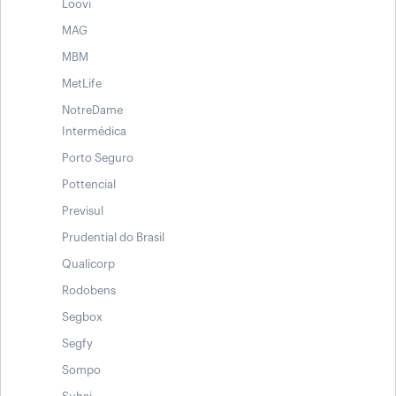
Loovi
MAG
MBM
MetLife
NotreDame
Intermédica
Porto Seguro
Pottencial
Previsul
Prudential do Brasil
Qualicorp
Rodobens
Segbox
Segfy
Sompo