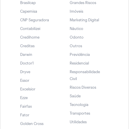
Brasilcap
Grandes Riscos
Capemisa
Imóveis
CNP Seguradora
Marketing Digital
Contabilizei
Náutico
Credihome
Odonto
Creditas
Outros
Darwin
Previdência
Doctor1
Residencial
Dryve
Responsabilidade
Civil
Essor
Riscos Diversos
Excelsior
Saúde
Ezze
Tecnologia
Fairfax
Transportes
Fator
Utilidades
Golden Cross