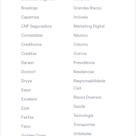
Brasilcap
Grandes Riscos
Capemisa
Imóveis
CNP Seguradora
Marketing Digital
Contabilizei
Náutico
Credihome
Odonto
Creditas
Outros
Darwin
Previdência
Doctor1
Residencial
Dryve
Responsabilidade
Civil
Essor
Riscos Diversos
Excelsior
Saúde
Ezze
Tecnologia
Fairfax
Transportes
Fator
Utilidades
Golden Cross