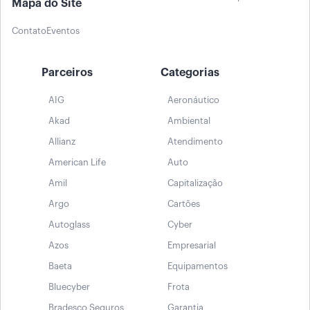
Mapa do Site
Contato
Eventos
Parceiros
Categorias
AIG
Aeronáutico
Akad
Ambiental
Allianz
Atendimento
American Life
Auto
Amil
Capitalização
Argo
Cartões
Autoglass
Cyber
Azos
Empresarial
Baeta
Equipamentos
Bluecyber
Frota
Bradesco Seguros
Garantia