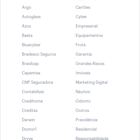
Argo
Cartões
Autoglass
Cyber
Azos
Empresarial
Baeta
Equipamentos
Bluecyber
Frota
Bradesco Seguros
Garantia
Brasilcap
Grandes Riscos
Capemisa
Imóveis
CNP Seguradora
Marketing Digital
Contabilizei
Náutico
Credihome
Odonto
Creditas
Outros
Darwin
Previdência
Doctor1
Residencial
Dryve
Responsabilidade