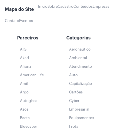
Início
Sobre
Cadastro
Conteúdos
Empresas
Mapa do Site
Contato
Eventos
Parceiros
Categorias
AIG
Aeronáutico
Akad
Ambiental
Allianz
Atendimento
American Life
Auto
Amil
Capitalização
Argo
Cartões
Autoglass
Cyber
Azos
Empresarial
Baeta
Equipamentos
Bluecyber
Frota