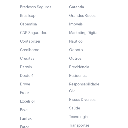
Bradesco Seguros
Garantia
Brasilcap
Grandes Riscos
Capemisa
Imóveis
CNP Seguradora
Marketing Digital
Contabilizei
Náutico
Credihome
Odonto
Creditas
Outros
Darwin
Previdência
Doctor1
Residencial
Dryve
Responsabilidade
Civil
Essor
Riscos Diversos
Excelsior
Saúde
Ezze
Tecnologia
Fairfax
Transportes
Fator