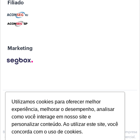
Filiado
Marketing
Utilizamos cookies para oferecer melhor
experiência, melhorar o desempenho, analisar
como você interage em nosso site e
personalizar conteúdo. Ao utilizar este site, você
concorda com o uso de cookies.
Baeta Assessoria de Seguros inscrita na Susep sob o Nº 10.0100188, é uma empresa
especializada na prestação de serviços de Assessoria, no atendimento comercial,