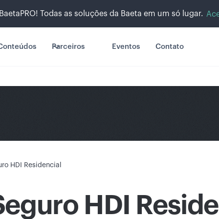
BaetaPRO! Todas as soluções da Baeta em um só lugar.
Ace
Conteúdos
Parceiros
Eventos
Contato
ro HDI Residencial
Seguro HDI Reside