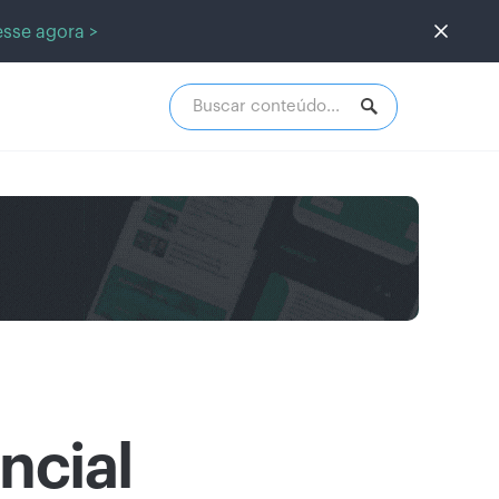
sse agora >
ncial