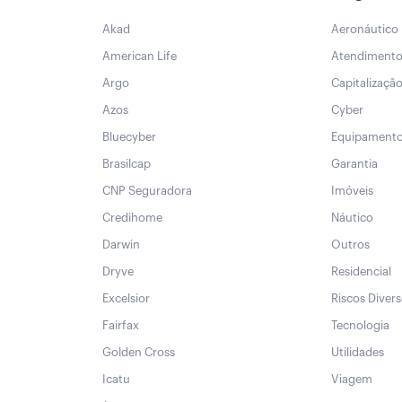
Akad
Aeronáutico
American Life
Atendiment
Argo
Capitalizaçã
Azos
Cyber
Bluecyber
Equipament
Brasilcap
Garantia
CNP Seguradora
Imóveis
Credihome
Náutico
Darwin
Outros
Dryve
Residencial
Excelsior
Riscos Diver
Fairfax
Tecnologia
Golden Cross
Utilidades
Icatu
Viagem