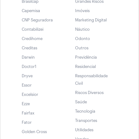
Brasilcap
Grandes Riscos
Capemisa
Imóveis
CNP Seguradora
Marketing Digital
Contabilizei
Náutico
Credihome
Odonto
Creditas
Outros
Darwin
Previdência
Doctor1
Residencial
Dryve
Responsabilidade
Civil
Essor
Riscos Diversos
Excelsior
Saúde
Ezze
Tecnologia
Fairfax
Transportes
Fator
Utilidades
Golden Cross