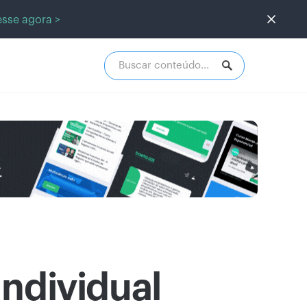
sse agora >
Individual