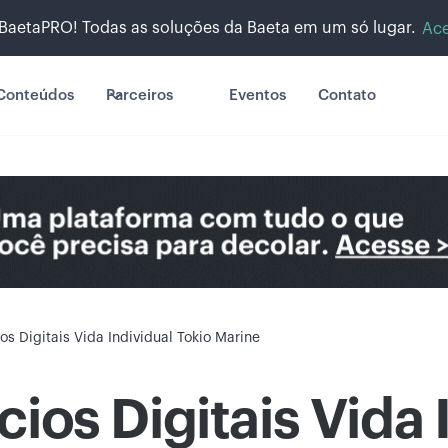
BaetaPRO! Todas as soluções da Baeta em um só lugar.
Ace
Conteúdos
Parceiros
Eventos
Contato
os Digitais Vida Individual Tokio Marine
ios Digitais Vida 