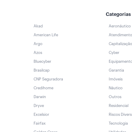
Categorias
Akad
Aeronáutico
American Life
Atendiment
Argo
Capitalizaçã
Azos
Cyber
Bluecyber
Equipament
Brasilcap
Garantia
CNP Seguradora
Imóveis
Credihome
Náutico
Darwin
Outros
Dryve
Residencial
Excelsior
Riscos Diver
Fairfax
Tecnologia