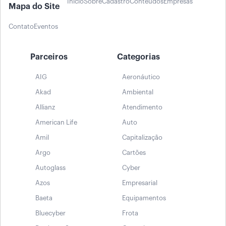
Início
Sobre
Cadastro
Conteúdos
Empresas
Mapa do Site
Contato
Eventos
Parceiros
Categorias
AIG
Aeronáutico
Akad
Ambiental
Allianz
Atendimento
American Life
Auto
Amil
Capitalização
Argo
Cartões
Autoglass
Cyber
Azos
Empresarial
Baeta
Equipamentos
Bluecyber
Frota