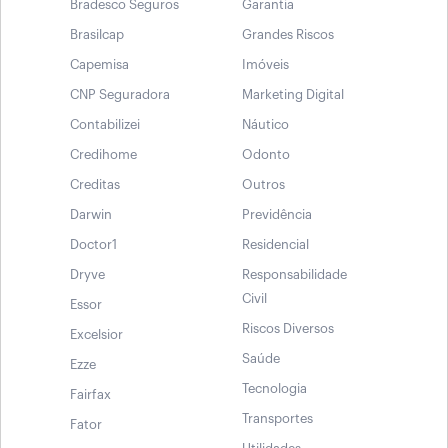
Bradesco Seguros
Garantia
Brasilcap
Grandes Riscos
Capemisa
Imóveis
CNP Seguradora
Marketing Digital
Contabilizei
Náutico
Credihome
Odonto
Creditas
Outros
Darwin
Previdência
Doctor1
Residencial
Dryve
Responsabilidade
Civil
Essor
Riscos Diversos
Excelsior
Saúde
Ezze
Tecnologia
Fairfax
Transportes
Fator