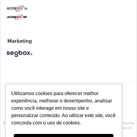
Marketing
Utilizamos cookies para oferecer melhor
experiência, melhorar o desempenho, analisar
como você interage em nosso site e
personalizar conteúdo. Ao utilizar este site, você
concorda com o uso de cookies.
Baeta Assessoria de Seguros inscrita na Susep sob o Nº 10.0100188, é uma empresa
especializada na prestação de serviços de Assessoria, no atendimento comercial,
técnico e operacional para Corretoras de seguros.