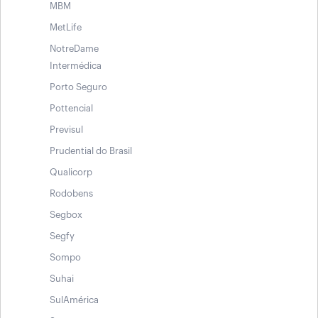
MBM
MetLife
NotreDame
Intermédica
Porto Seguro
Pottencial
Previsul
Prudential do Brasil
Qualicorp
Rodobens
Segbox
Segfy
Sompo
Suhai
SulAmérica