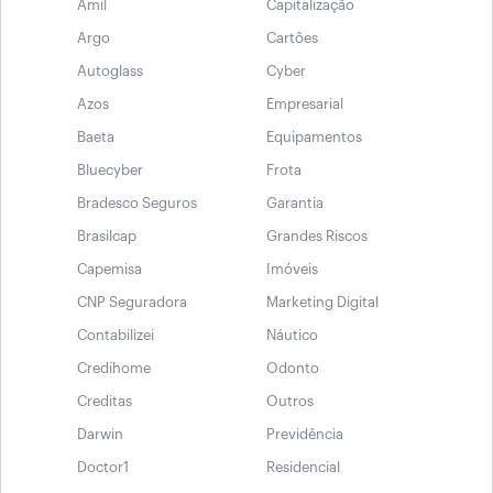
Amil
Capitalização
Argo
Cartões
Autoglass
Cyber
Azos
Empresarial
Baeta
Equipamentos
Bluecyber
Frota
Bradesco Seguros
Garantia
Brasilcap
Grandes Riscos
Capemisa
Imóveis
CNP Seguradora
Marketing Digital
Contabilizei
Náutico
Credihome
Odonto
Creditas
Outros
Darwin
Previdência
Doctor1
Residencial