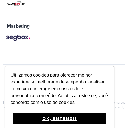
Marketing
Utilizamos cookies para oferecer melhor
experiência, melhorar o desempenho, analisar
como você interage em nosso site e
personalizar conteúdo. Ao utilizar este site, você
concorda com o uso de cookies.
Baeta Assessoria de Seguros inscrita na Susep sob o Nº 10.0100188, é uma empresa
especializada na prestação de serviços de Assessoria, no atendimento comercial,
técnico e operacional para Corretoras de seguros.
OK, ENTENDI!
Segbox
Feito por