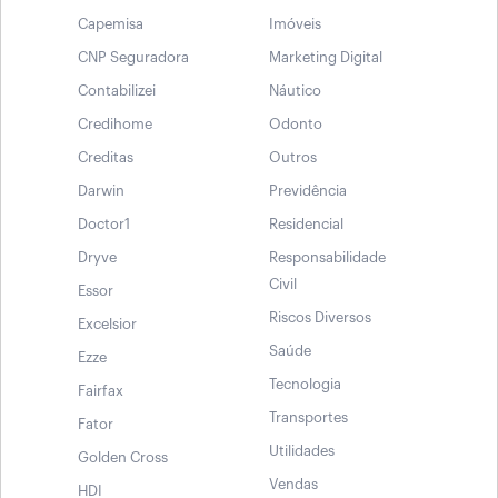
Capemisa
Imóveis
CNP Seguradora
Marketing Digital
Contabilizei
Náutico
Credihome
Odonto
Creditas
Outros
Darwin
Previdência
Doctor1
Residencial
Dryve
Responsabilidade
Civil
Essor
Riscos Diversos
Excelsior
Saúde
Ezze
Tecnologia
Fairfax
Transportes
Fator
Utilidades
Golden Cross
Vendas
HDI