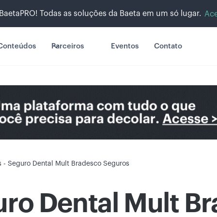
BaetaPRO! Todas as soluções da Baeta em um só lugar.
Ace
Conteúdos
Parceiros
Eventos
Contato
s - Seguro Dental Mult Bradesco Seguros
uro Dental Mult B