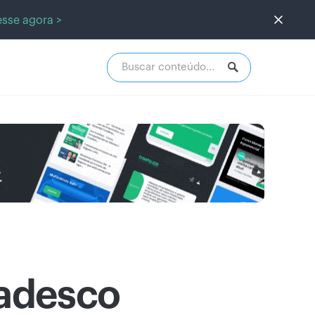
sse agora >
radesco