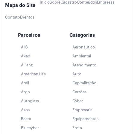
Início
Sobre
Cadastro
Conteúdos
Empresas
Mapa do Site
Contato
Eventos
Parceiros
Categorias
AIG
Aeronáutico
Akad
Ambiental
Allianz
Atendimento
American Life
Auto
Amil
Capitalização
Argo
Cartões
Autoglass
Cyber
Azos
Empresarial
Baeta
Equipamentos
Bluecyber
Frota