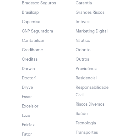
Bradesco Seguros
Garantia
Brasilcap
Grandes Riscos
Capemisa
Imóveis
CNP Seguradora
Marketing Digital
Contabilizei
Náutico
Credihome
Odonto
Creditas
Outros
Darwin
Previdência
Doctor1
Residencial
Dryve
Responsabilidade
Civil
Essor
Riscos Diversos
Excelsior
Saúde
Ezze
Tecnologia
Fairfax
Transportes
Fator