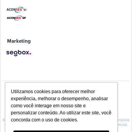
Marketing
Utilizamos cookies para oferecer melhor
experiência, melhorar o desempenho, analisar
como você interage em nosso site e
personalizar conteúdo. Ao utilizar este site, você
concorda com o uso de cookies.
Baeta Assessoria de Seguros inscrita na Susep sob o Nº 10.0100188, é uma empresa
especializada na prestação de serviços de Assessoria, no atendimento comercial,
técnico e operacional para Corretoras de seguros.