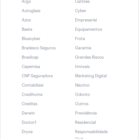
Argo
Cartões
Autoglass
Cyber
Azos
Empresarial
Baeta
Equipamentos
Bluecyber
Frota
Bradesco Seguros
Garantia
Brasilcap
Grandes Riscos
Capemisa
Imóveis
CNP Seguradora
Marketing Digital
Contabilizei
Náutico
Credihome
Odonto
Creditas
Outros
Darwin
Previdência
Doctor1
Residencial
Dryve
Responsabilidade