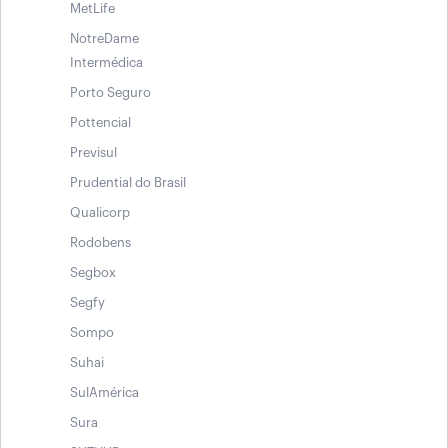
MetLife
NotreDame
Intermédica
Porto Seguro
Pottencial
Previsul
Prudential do Brasil
Qualicorp
Rodobens
Segbox
Segfy
Sompo
Suhai
SulAmérica
Sura