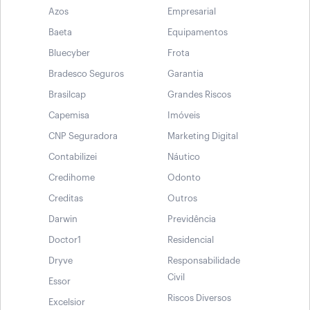
Azos
Empresarial
Baeta
Equipamentos
Bluecyber
Frota
Bradesco Seguros
Garantia
Brasilcap
Grandes Riscos
Capemisa
Imóveis
CNP Seguradora
Marketing Digital
Contabilizei
Náutico
Credihome
Odonto
Creditas
Outros
Darwin
Previdência
Doctor1
Residencial
Dryve
Responsabilidade
Civil
Essor
Riscos Diversos
Excelsior