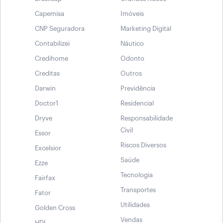
Capemisa
Imóveis
CNP Seguradora
Marketing Digital
Contabilizei
Náutico
Credihome
Odonto
Creditas
Outros
Darwin
Previdência
Doctor1
Residencial
Dryve
Responsabilidade
Civil
Essor
Riscos Diversos
Excelsior
Saúde
Ezze
Tecnologia
Fairfax
Transportes
Fator
Utilidades
Golden Cross
Vendas
HDI