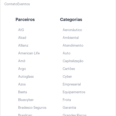
Contato
Eventos
Parceiros
Categorias
AIG
Aeronáutico
Akad
Ambiental
Allianz
Atendimento
American Life
Auto
Amil
Capitalização
Argo
Cartões
Autoglass
Cyber
Azos
Empresarial
Baeta
Equipamentos
Bluecyber
Frota
Bradesco Seguros
Garantia
Brasilcap
Grandes Riscos