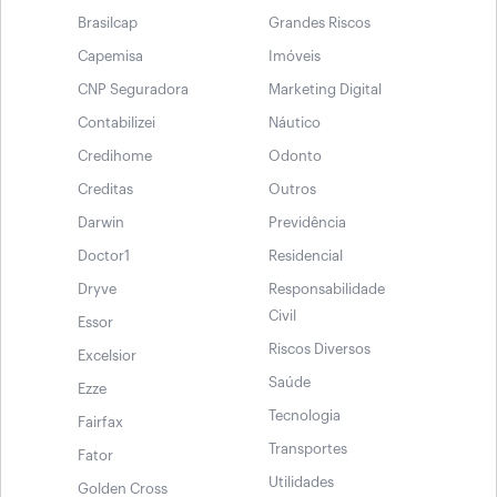
Brasilcap
Grandes Riscos
Capemisa
Imóveis
CNP Seguradora
Marketing Digital
Contabilizei
Náutico
Credihome
Odonto
Creditas
Outros
Darwin
Previdência
Doctor1
Residencial
Dryve
Responsabilidade
Civil
Essor
Riscos Diversos
Excelsior
Saúde
Ezze
Tecnologia
Fairfax
Transportes
Fator
Utilidades
Golden Cross