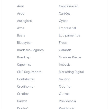
Amil
Capitalização
Argo
Cartões
Autoglass
Cyber
Azos
Empresarial
Baeta
Equipamentos
Bluecyber
Frota
Bradesco Seguros
Garantia
Brasilcap
Grandes Riscos
Capemisa
Imóveis
CNP Seguradora
Marketing Digital
Contabilizei
Náutico
Credihome
Odonto
Creditas
Outros
Darwin
Previdência
Doctor1
Residencial