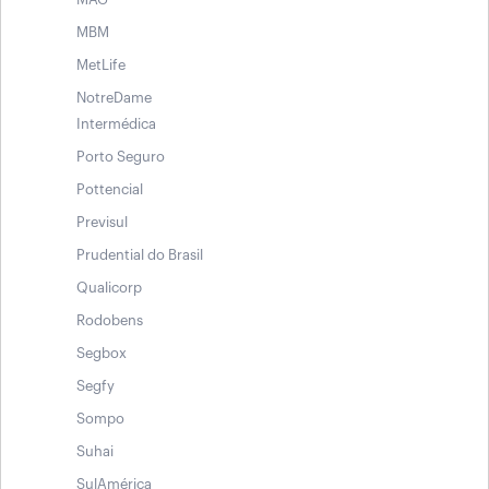
MBM
MetLife
NotreDame
Intermédica
Porto Seguro
Pottencial
Previsul
Prudential do Brasil
Qualicorp
Rodobens
Segbox
Segfy
Sompo
Suhai
SulAmérica